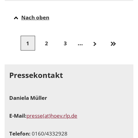
Nach oben
…
1
2
3
Pressekontakt
Daniela Müller
E-Mail:
presse(at)hoev.rlp.de
Telefon:
0160/4332928