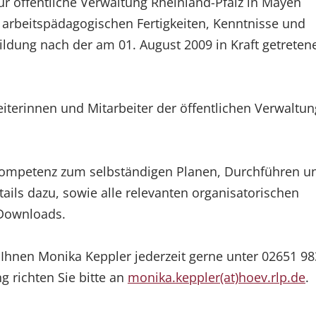
für öffentliche Verwaltung Rheinland-Pfalz in Mayen
arbeitspädagogischen Fertigkeiten, Kenntnisse und
ildung nach der am 01. August 2009 in Kraft getreten
eiterinnen und Mitarbeiter der öffentlichen Verwaltun
 Kompetenz zum selbständigen Planen, Durchführen u
ails dazu, sowie alle relevanten organisatorischen
 Downloads.
 Ihnen Monika Keppler jederzeit gerne unter 02651 9
 richten Sie bitte an
monika.keppler(at)hoev.rlp.de
.