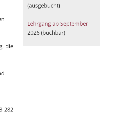
(ausgebucht)
en
Lehrgang ab September
2026 (buchbar)
g, die
nd
83-282